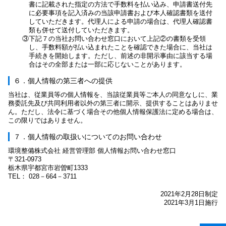
書に記載された指定の方法で手数料を払い込み、申請書送付先
に必要事項を記入済みの当該申請書および本人確認書類を送付
していただきます。代理人による申請の場合は、代理人確認書
類も併せて送付していただきます。
③下記７の当社お問い合わせ窓口において上記②の書類を受領
し、手数料額が払い込まれたことを確認できた場合に、当社は
手続きを開始します。ただし、前述の非開示事由に該当する場
合はその全部または一部に応じないことがあります。
６．個人情報の第三者への提供
当社は、従業員等の個人情報を、当該従業員等ご本人の同意なしに、業
務委託先及び共同利用者以外の第三者に開示、提供することはありませ
ん。ただし、法令に基づく場合その他個人情報保護法に定める場合は、
この限りではありません。
７．個人情報の取扱いについてのお問い合わせ
環境整備株式会社 経営管理部 個人情報お問い合わせ窓口
〒321-0973
栃木県宇都宮市岩曽町1333
TEL： 028－664－3711
2021年2月28日制定
2021年3月1日施行