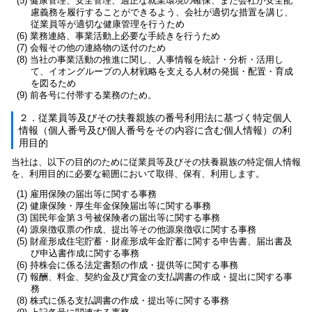
(5) 健康管理、安全管理、適正な就業環境の確保、また会社が安全配
慮義務を履行することができるよう、会社が適切な措置を講じ、
従業員等が適切な健康管理を行うため
(6) 業務連絡、事業活動上必要な手続きを行うため
(7) 会報その他の連絡物の送付のため
(8) 当社の事業活動の推進に関し、人事情報を統計・分析・活用し
て、イオングループの人材戦略を支える人材の発掘・配置・育成
を図るため
(9) 前各号に付帯する業務のため。
２．従業員等及びその扶養親族の番号利用法に基づく特定個人
情報（個人番号及び個人番号をその内容に含む個人情報）の利
用目的
当社は、以下の目的のために従業員等及びその扶養親族の特定個人情報
を、利用目的に必要な範囲において取得、保有、利用します。
(1) 雇用保険の届出等に関する事務
(2) 健康保険・厚生年金保険届出等に関する事務
(3) 国民年金第３号被保険者の届出等に関する事務
(4) 源泉徴収票の作成、提出等その他源泉徴収に関する事務
(5) 財産形成住宅貯蓄・財産形成年金貯蓄に関する申告書、届出書及
び申込書作成に関する事務
(6) 持株会に係る法定書類の作成・提供等に関する事務
(7) 報酬、料金、契約金及び賞金の支払調書の作成・提出に関する事
務
(8) 株式に係る支払調書の作成・提出等に関する事務