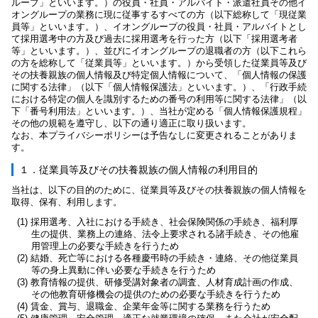
ループ」といいます。）の役員・社員・アルバイト・派遣社員その他イ
オングループの業務に現に従事するすべての方（以下総称して「現従業
員等」といいます。）、イオングループの役員・社員・アルバイトとし
て採用選考中の方及び過去に採用選考を行った方（以下「採用選考者
等」といいます。）、並びにイオングループの退職者の方（以下これら
の方を総称して「従業員等」といいます。）から受領した従業員等及び
その扶養親族の個人情報及び特定個人情報について、「個人情報の保護
に関する法律」（以下「個人情報保護法」といいます。）、「行政手続
における特定の個人を識別するための番号の利用等に関する法律」（以
下「番号利用法」といいます。）、当社が定める「個人情報保護規程」
その他の規範を遵守し、以下の通り適正に取り扱います。
なお、本プライバシーポリシーは予告なしに変更されることがありま
す。
１．従業員等及びその扶養親族の個人情報の利用目的
当社は、以下の目的のために、従業員等及びその扶養親族の個人情報を
取得、保有、利用します。
(1) 採用選考、入社における手続き、社会保険関係の手続き、福利厚
生の提供、業務上の連絡、法令上要求される諸手続き、その他雇
用管理上の必要な手続きを行うため
(2) 結婚、死亡等における各種慶弔時の手続き・連絡、その他従業員
等の身上異動に伴い必要な手続きを行うため
(3) 教育情報の提供、研修受講対象者の調査、人材育成計画の作成、
その他教育研修機会の提供のための必要な手続きを行うため
(4) 賃金、賞与、退職金、企業年金等に関する業務を行うため