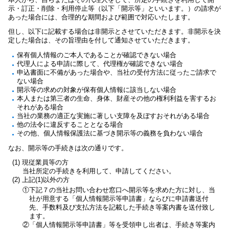
示・訂正・削除・利用停止等（以下「開示等」といいます。）の請求が
あった場合には、合理的な期間および範囲で対応いたします。
但し、以下に記載する場合は非開示とさせていただきます。非開示を決
定した場合は、その旨理由を付して通知させていただきます。
保有個人情報のご本人であることが確認できない場合
代理人による申請に際して、代理権が確認できない場合
申込書面に不備があった場合や、当社の受付方法に従ったご請求で
ない場合
開示等の求めの対象が保有個人情報に該当しない場合
本人または第三者の生命、身体、財産その他の権利利益を害するお
それがある場合
当社の業務の適正な実施に著しい支障を及ぼすおそれがある場合
他の法令に違反することとなる場合
その他、個人情報保護法に基づき開示等の義務を負わない場合
なお、開示等の手続きは次の通りです。
(1) 現従業員等の方
当社所定の手続きを利用して、申請してください。
(2) 上記(1)以外の方
①下記７の当社お問い合わせ窓口へ開示等を求めた方に対し、当
社が用意する「個人情報開示等申請書」ならびに申請書送付
先、手数料及び支払方法を記載した手続き等案内書を送付致し
ます。
②「個人情報開示等申請書」等を受領申し出者は、手続き等案内