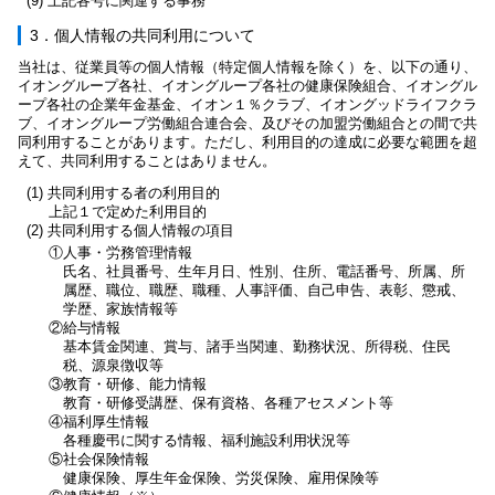
(9) 上記各号に関連する事務
3．個人情報の共同利用について
当社は、従業員等の個人情報（特定個人情報を除く）を、以下の通り、
イオングループ各社、イオングループ各社の健康保険組合、イオングル
ープ各社の企業年金基金、イオン１％クラブ、イオングッドライフクラ
ブ、イオングループ労働組合連合会、及びその加盟労働組合との間で共
同利用することがあります。ただし、利用目的の達成に必要な範囲を超
えて、共同利用することはありません。
(1) 共同利用する者の利用目的
上記１で定めた利用目的
(2) 共同利用する個人情報の項目
①人事・労務管理情報
氏名、社員番号、生年月日、性別、住所、電話番号、所属、所
属歴、職位、職歴、職種、人事評価、自己申告、表彰、懲戒、
学歴、家族情報等
②給与情報
基本賃金関連、賞与、諸手当関連、勤務状況、所得税、住民
税、源泉徴収等
③教育・研修、能力情報
教育・研修受講歴、保有資格、各種アセスメント等
④福利厚生情報
各種慶弔に関する情報、福利施設利用状況等
⑤社会保険情報
健康保険、厚生年金保険、労災保険、雇用保険等