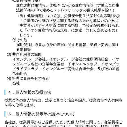
⑥健康情報（※）
健康診断結果情報、休職等にかかる健康情報等（労働安全衛生
法第66条の10で定めるストレスチェックの個人結果を除く）
（※）健康情報については、労働安全衛生法第104条第3項及び
「労働者の心身の状態に関する情報の適正な取扱いのために
事業者が講ずべき措置に関する指針」で策定が義務付けられ
た「イオン健康情報取扱規程」に別途、詳しく定めるものと
します。
⑦その他
雇用促進に必要な心身の障害に関する情報、業務上災害に関す
る情報等
(3) 共同利用者の範囲
イオングループ各社、イオングループ各社の健康保険組合、イオ
ングループ各社の企業年金基金、イオン１％クラブ、イオングッ
ドライフクラブ、イオングループ労働組合連合会、及びその加盟
労働組合
(4) 管理に責任を有する者
当社
４．個人情報の取得方法
従業員等の個人情報は、法令に基づく場合を除き、従業員等本人の同意
を得て取得します。
５．個人情報の開示等の請求について
当社は、従業員等からご提供いただいた個人情報に関して、従業員等ご
本人から、自らまたはその代理人をして、所定の手続きを利用して開